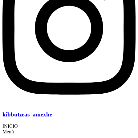
kibbutzeas_amexhe
INICIO
Menú