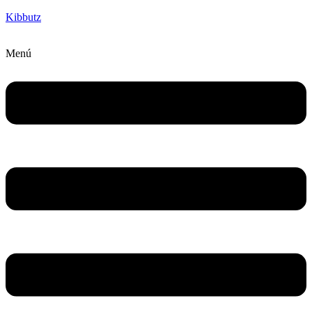
Kibbutz
Menú