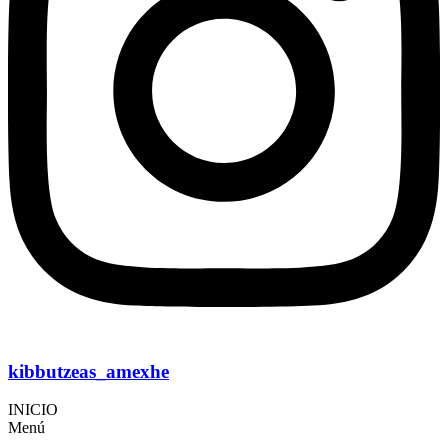
kibbutzeas_amexhe
INICIO
Menú