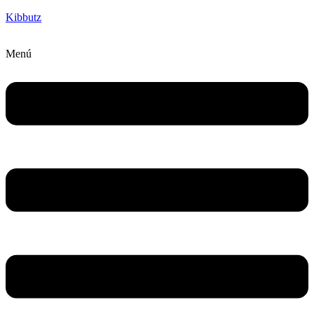
Kibbutz
Menú