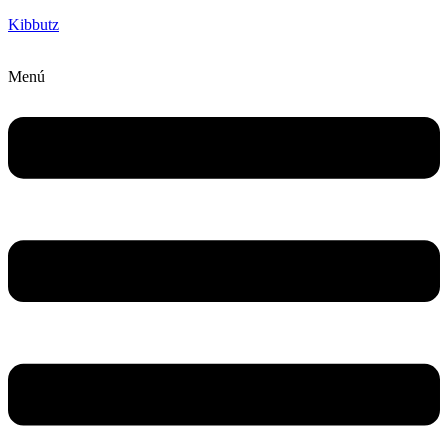
Kibbutz
Menú