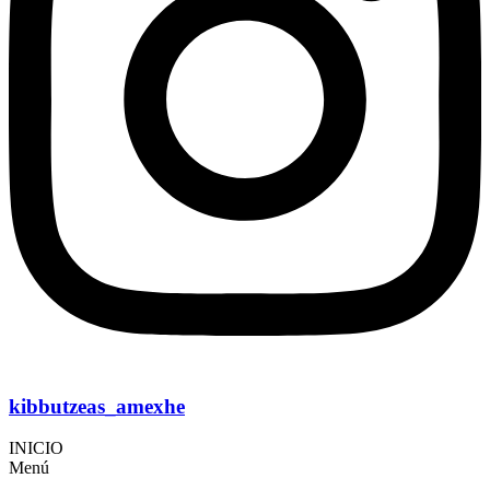
kibbutzeas_amexhe
INICIO
Menú