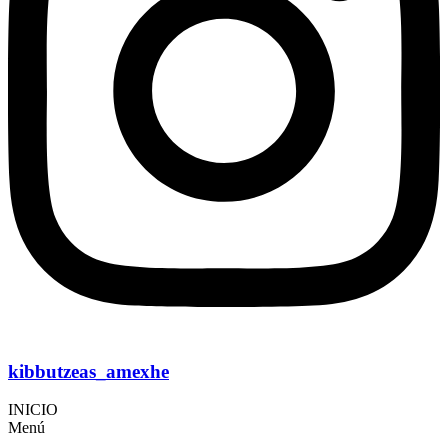
kibbutzeas_amexhe
INICIO
Menú