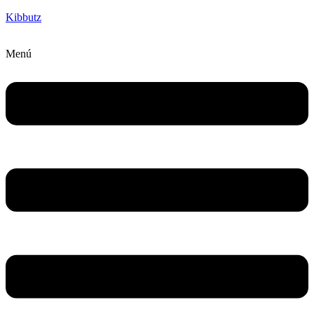
Kibbutz
Menú