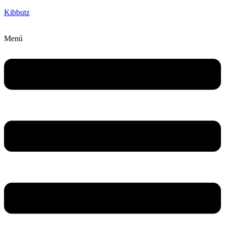
Kibbutz
Menú