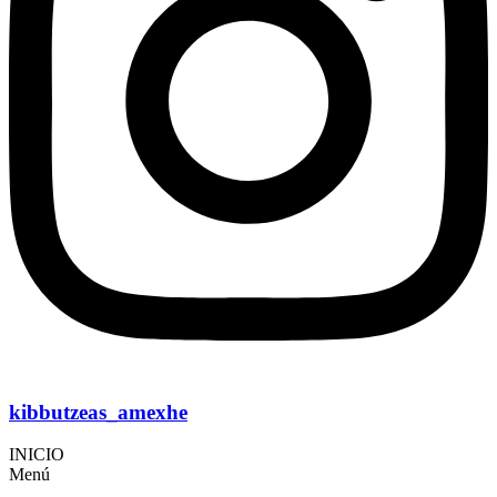
kibbutzeas_amexhe
INICIO
Menú