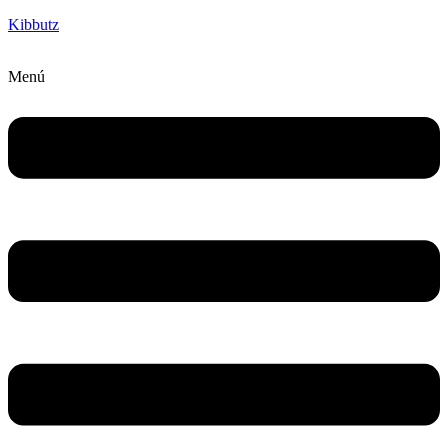
Kibbutz
Menú