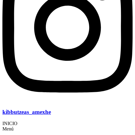
kibbutzeas_amexhe
INICIO
Menú