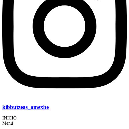
kibbutzeas_amexhe
INICIO
Menú