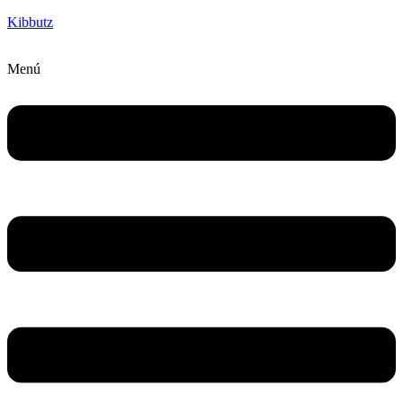
Kibbutz
Menú