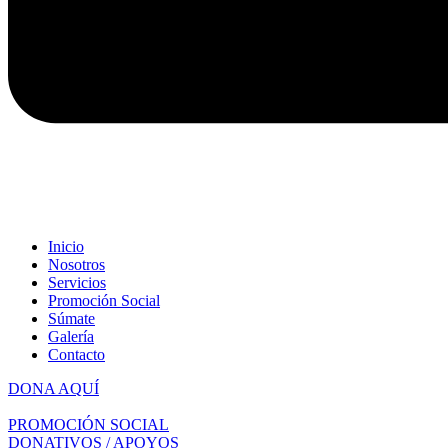
Inicio
Nosotros
Servicios
Promoción Social
Súmate
Galería
Contacto
DONA AQUÍ
PROMOCIÓN SOCIAL
DONATIVOS / APOYOS