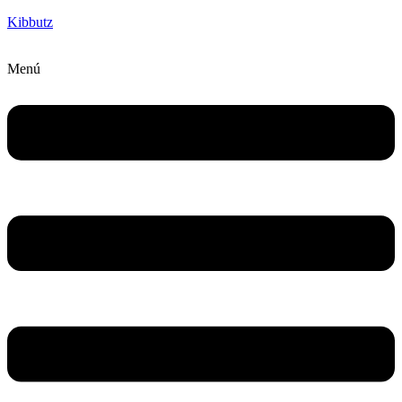
Kibbutz
Menú