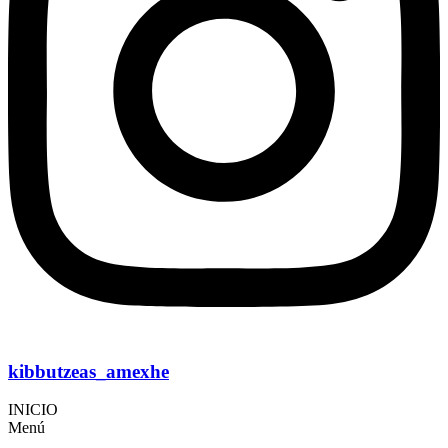
kibbutzeas_amexhe
INICIO
Menú