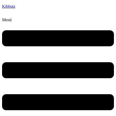
Kibbutz
Menú