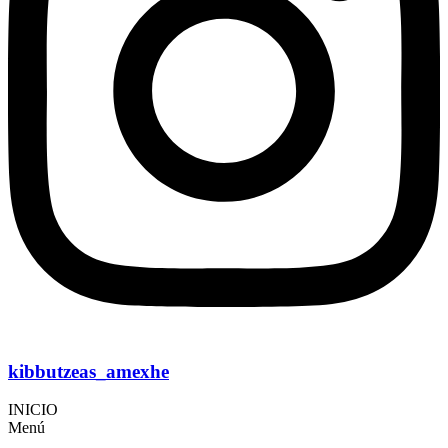
kibbutzeas_amexhe
INICIO
Menú