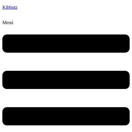
Kibbutz
Menú