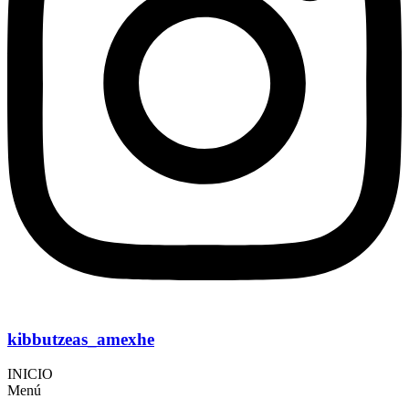
kibbutzeas_amexhe
INICIO
Menú