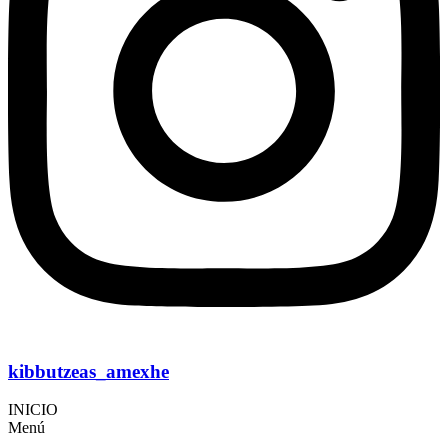
kibbutzeas_amexhe
INICIO
Menú