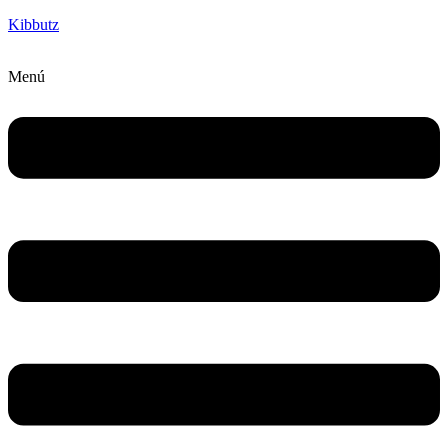
Kibbutz
Menú