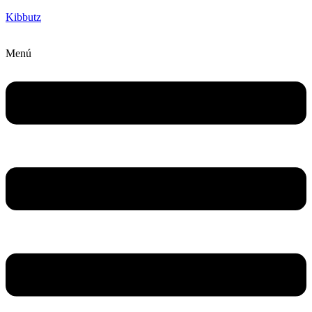
Kibbutz
Menú