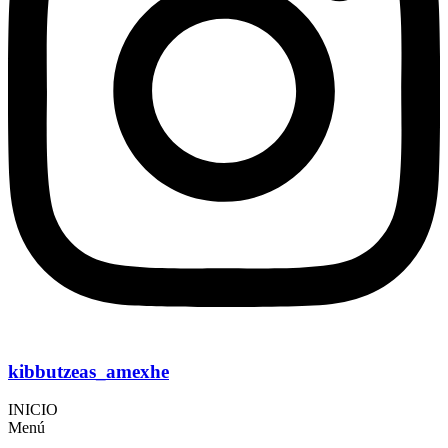
kibbutzeas_amexhe
INICIO
Menú