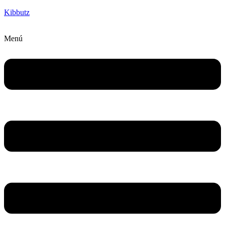
Kibbutz
Menú