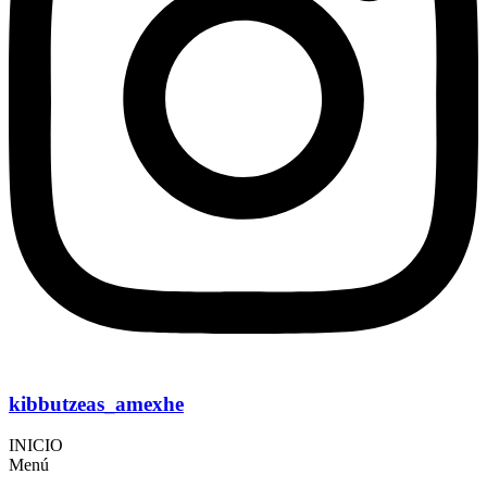
kibbutzeas_amexhe
INICIO
Menú