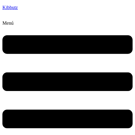
Kibbutz
Menú