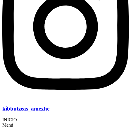
kibbutzeas_amexhe
INICIO
Menú