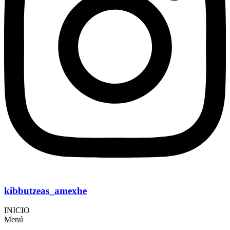
kibbutzeas_amexhe
INICIO
Menú