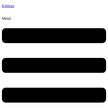
Kibbutz
Menú